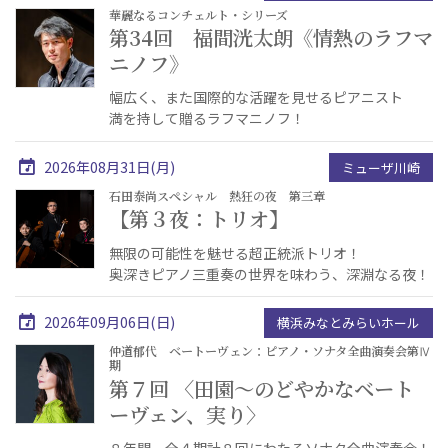
華麗なるコンチェルト・シリーズ
第34回 福間洸太朗《情熱のラフマ
ニノフ》
幅広く、また国際的な活躍を見せるピアニスト
満を持して贈るラフマニノフ！
2026年08月31日(月)
ミューザ川崎
石田泰尚スペシャル 熱狂の夜 第三章
【第３夜：トリオ】
無限の可能性を魅せる超正統派トリオ！
奥深きピアノ三重奏の世界を味わう、深淵なる夜！
2026年09月06日(日)
横浜みなとみらいホール
仲道郁代 ベートーヴェン：ピアノ・ソナタ全曲演奏会第Ⅳ
期
第７回 〈田園～のどやかなベート
ーヴェン、実り〉
８年間、全４期計８回にわたるソナタ全曲演奏会！