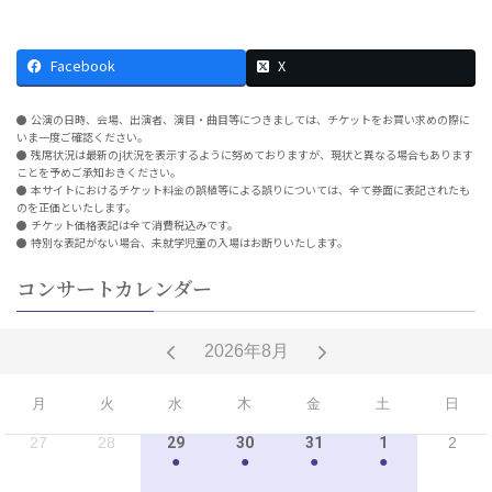
Facebook
X
公演の日時、会場、出演者、演目・曲目等につきましては、チケットをお買い求めの際に
いま一度ご確認ください。
残席状況は最新のj状況を表示するように努めておりますが、現状と異なる場合もあります
ことを予めご承知おきください。
本サイトにおけるチケット料金の誤植等による誤りについては、全て券面に表記されたも
のを正価といたします。
チケット価格表記は全て消費税込みです。
特別な表記がない場合、未就学児童の入場はお断りいたします。
コンサートカレンダー
2026年8月
月
火
水
木
金
土
日
27
28
29
30
31
1
2
●
●
●
●