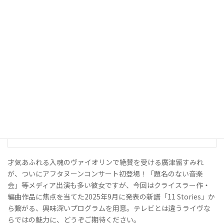
詩曲（ヴァイオリンとピアノ版）
ラフマニノフ：祈り
ショーソン：詩曲 Op.25
クライスラー：愛の喜び／愛の悲しみ／美しきロスマリン
ラフマニノフ（クライスラー編）：ヴォカリーズ Op.34-14
シューベルト：ヴァイオリン・ソナタ イ長調 D574 ※
※クライスラーとラフマニノフが録音した作品
【12/16更新】出演者の希望により、当初予定しておりました
「ベートーヴェン：ヴァイオリン・ソナタ 第8番 ト長調
Op.30-3」は「シューベルト：ヴァイオリン・ソナタ イ長
調 D574」に変更となりました。予めご了承ください。
才気あふれる入魂のヴァイオリンで絶賛を受ける廣津留すみれ
が、ついにアフタヌーンコンサート初登場！「題名のない音楽
会」等メディア出演も多い彼女ですが、今回はクライスラー作・
編曲作品に焦点を当てた2025年9月に発表の新譜「11 Stories」か
ら繋がる、興味深いプログラムを用意。テレビとは違うライヴな
らではの魅力に、どうぞご期待ください。