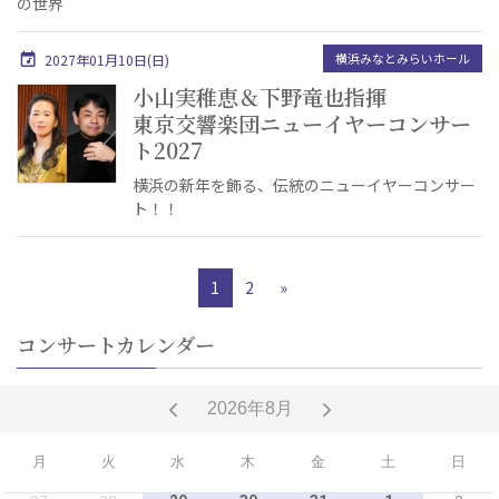
の世界
横浜みなとみらいホール
2027年01月10日(日)
小山実稚恵＆下野竜也指揮
東京交響楽団ニューイヤーコンサー
ト2027
横浜の新年を飾る、伝統のニューイヤーコンサー
ト！！
1
2
»
コンサートカレンダー
2026年8月
月
火
水
木
金
土
日