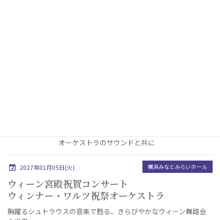
弦楽団
ウィンナワルツ・ニューイヤー・コ
ンサート2027
ヨハン・シュトラウスⅡ世創設のオーケストラ
2年ぶりの横浜公演！
横浜みなとみらいホール
2027年01月04日(月)
ハリウッド・フェスティバル・オー
ケストラ
ニューイヤーコンサート！
銀幕を彩る名曲の感動を
オーケストラのサウンドと共に
横浜みなとみらいホール
2027年01月05日(火)
ウィーン宮殿祝賀コンサート
ウィンナー・ワルツ祝祭オーケストラ
胸躍るシュトラウスの音楽で甦る、きらびやかなウィーン舞踏会