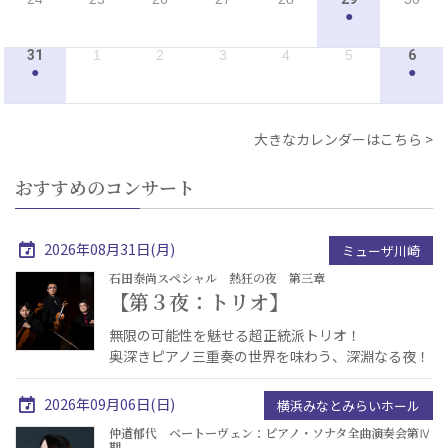
●
31
1
2
3
4
5
6
●
●
大きなカレンダーはこちら
おすすめのコンサート
2026年08月31日(月)
ミューザ川崎
石田泰尚スペシャル 熱狂の夜 第三章
【第３夜：トリオ】
無限の可能性を魅せる超正統派トリオ！
奥深きピアノ三重奏の世界を味わう、深淵なる夜！
2026年09月06日(日)
横浜みなとみらいホール
仲道郁代 ベートーヴェン：ピアノ・ソナタ全曲演奏会第Ⅳ
期