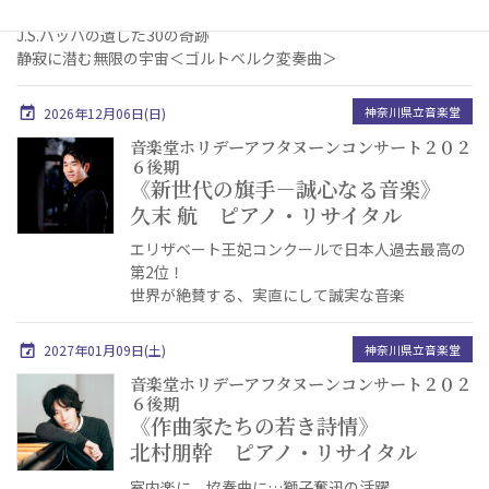
J.S.バッハの遺した30の奇跡
静寂に潜む無限の宇宙＜ゴルトベルク変奏曲＞
神奈川県立音楽堂
2026年12月06日(日)
音楽堂ホリデーアフタヌーンコンサート２０２
６後期
《新世代の旗手－誠心なる音楽》
久末 航 ピアノ・リサイタル
エリザベート王妃コンクールで日本人過去最高の
第2位！
世界が絶賛する、実直にして誠実な音楽
神奈川県立音楽堂
2027年01月09日(土)
音楽堂ホリデーアフタヌーンコンサート２０２
６後期
《作曲家たちの若き詩情》
北村朋幹 ピアノ・リサイタル
室内楽に、協奏曲に…獅子奮迅の活躍