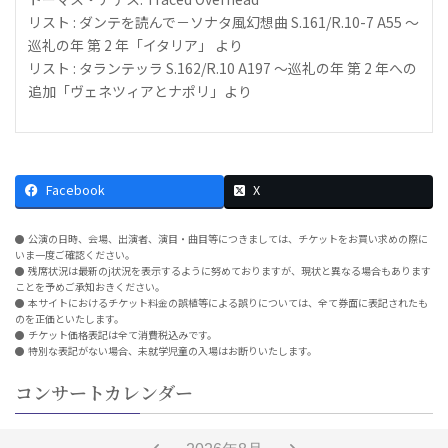
リスト : ダンテを読んで－ソナタ風幻想曲 S.161/R.10-7 A55 ～
巡礼の年 第 2 年「イタリア」 より
リスト : タランテッラ S.162/R.10 A197 ～巡礼の年 第 2 年への
追加「ヴェネツィアとナポリ」より
Facebook
X
公演の日時、会場、出演者、演目・曲目等につきましては、チケットをお買い求めの際に
いま一度ご確認ください。
残席状況は最新のj状況を表示するように努めておりますが、現状と異なる場合もあります
ことを予めご承知おきください。
本サイトにおけるチケット料金の誤植等による誤りについては、全て券面に表記されたも
のを正価といたします。
チケット価格表記は全て消費税込みです。
特別な表記がない場合、未就学児童の入場はお断りいたします。
コンサートカレンダー