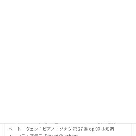
P席(舞台後方席) 4,000円
〇
出演者
ピアノ：ヴァディム・ホロデンコ
神奈川芸術協会
(045)453-5080
前売り所
主要プレイガイドで発売
曲目・演目
ヘンデル：組曲（クラヴサン組曲第 2 集から） HWV 440 変ロ
長調
ハイドン：ソナタ 第 49 番 Hob.XVI:36 op.30-2 嬰ハ短調
ベートーヴェン：ピアノ・ソナタ 第 27 番 op.90 ホ短調
トーマス・アデス: Traced Overhead