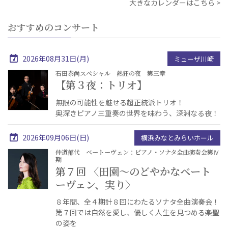
大きなカレンダーはこちら
おすすめのコンサート
2026年08月31日(月)
ミューザ川崎
石田泰尚スペシャル 熱狂の夜 第三章
【第３夜：トリオ】
無限の可能性を魅せる超正統派トリオ！
奥深きピアノ三重奏の世界を味わう、深淵なる夜！
2026年09月06日(日)
横浜みなとみらいホール
仲道郁代 ベートーヴェン：ピアノ・ソナタ全曲演奏会第Ⅳ
期
第７回 〈田園～のどやかなベート
ーヴェン、実り〉
８年間、全４期計８回にわたるソナタ全曲演奏会！
第７回では自然を愛し、優しく人生を見つめる楽聖
の姿を