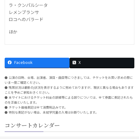
ラ・クンパルシータ
レメンブランサ
ロコへのバラード
ほか
Facebook
X
公演の日時、会場、出演者、演目・曲目等につきましては、チケットをお買い求めの際に
いま一度ご確認ください。
残席状況は最新のj状況を表示するように努めておりますが、現状と異なる場合もあります
ことを予めご承知おきください。
本サイトにおけるチケット料金の誤植等による誤りについては、全て券面に表記されたも
のを正価といたします。
チケット価格表記は全て消費税込みです。
特別な表記がない場合、未就学児童の入場はお断りいたします。
コンサートカレンダー