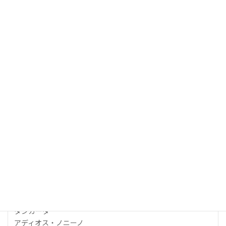
セサル・カニサレス（ダンサー）
Yuka Tsuchiya（ダンサー）
神奈川芸術協会
(045)453-5080
前売り所
主要プレイガイドで発売
曲目・演目
黄昏のオルガニート
リベルタンゴ
恋人もなく
Oblivion(忘却)
タンガータ
アディオス・ノニーノ