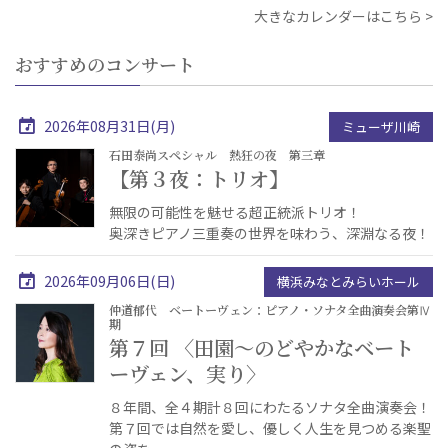
大きなカレンダーはこちら
おすすめのコンサート
2026年08月31日(月)
ミューザ川崎
石田泰尚スペシャル 熱狂の夜 第三章
【第３夜：トリオ】
無限の可能性を魅せる超正統派トリオ！
奥深きピアノ三重奏の世界を味わう、深淵なる夜！
2026年09月06日(日)
横浜みなとみらいホール
仲道郁代 ベートーヴェン：ピアノ・ソナタ全曲演奏会第Ⅳ
期
第７回 〈田園～のどやかなベート
ーヴェン、実り〉
８年間、全４期計８回にわたるソナタ全曲演奏会！
第７回では自然を愛し、優しく人生を見つめる楽聖