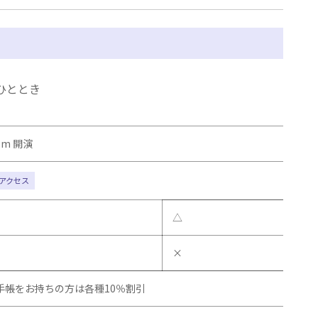
ひととき
 pm 開演
アクセス
△
×
者手帳をお持ちの方は各種10％割引