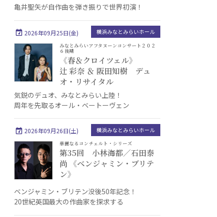
亀井聖矢が自作曲を弾き振りで世界初演！
横浜みなとみらいホール
2026年09月25日(金)
みなとみらいアフタヌーンコンサート２０２
６後期
《春＆クロイツェル》
辻 彩奈 ＆ 阪田知樹 デュ
オ・リサイタル
気鋭のデュオ、みなとみらい上陸！
周年を先取るオール・ベートーヴェン
横浜みなとみらいホール
2026年09月26日(土)
華麗なるコンチェルト・シリーズ
第35回 小林海都／石田泰
尚 《ベンジャミン・ブリテ
ン》
ベンジャミン・ブリテン没後50年記念！
20世紀英国最大の作曲家を探求する