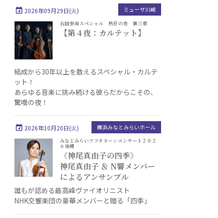
ミューザ川崎
2026年09月29日(火)
石田泰尚スペシャル 熱狂の夜 第三章
【第４夜：カルテット】
結成から30年以上を数えるスペシャル・カルテ
ット！
あらゆる音楽に挑み続ける彼らだからこその、
驚嘆の夜！
横浜みなとみらいホール
2026年10月20日(火)
みなとみらいアフタヌーンコンサート２０２
６後期
《神尾真由子の四季》
神尾真由子 ＆ N響メンバー
によるアンサンブル
誰もが認める最高峰ヴァイオリニスト
NHK交響楽団の豪華メンバーと贈る「四季」