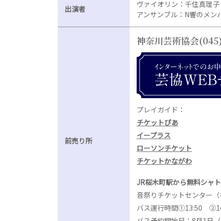
ヴァイオリン：千住真理子
出演者
アンサンブル：N響のメン
神奈川芸術協会
(045
プレイガイド：
チケットぴあ
イープラス
前売り所
ローソンチケット
チケットかながわ
JR桜木町駅から無料シャ
音祭りチケットセンター（神奈川
バス運行時間①13:50 ②14:
バス予約開始日：8月1日（月