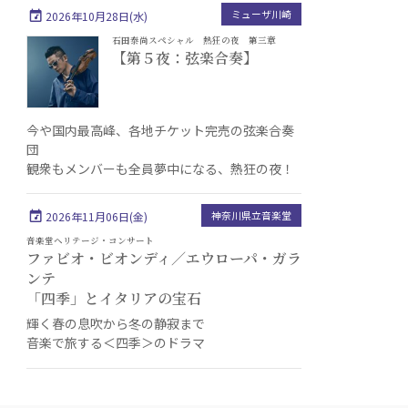
ミューザ川崎
2026年10月28日(水)
石田泰尚スペシャル 熱狂の夜 第三章
【第５夜：弦楽合奏】
今や国内最高峰、各地チケット完売の弦楽合奏
団
観衆もメンバーも全員夢中になる、熱狂の夜！
神奈川県立音楽堂
2026年11月06日(金)
音楽堂ヘリテージ・コンサート
ファビオ・ビオンディ／エウローパ・ガラ
ンテ
「四季」とイタリアの宝石
輝く春の息吹から冬の静寂まで
音楽で旅する＜四季＞のドラマ