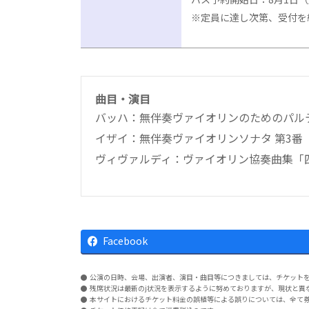
※定員に達し次第、受付を
曲目・演目
バッハ：無伴奏ヴァイオリンのためのパルテ
イザイ：無伴奏ヴァイオリンソナタ 第3番
ヴィヴァルディ：ヴァイオリン協奏曲集「
Facebook
公演の日時、会場、出演者、演目・曲目等につきましては、チケット
残席状況は最新のj状況を表示するように努めておりますが、現状と異
本サイトにおけるチケット料金の誤植等による誤りについては、全て