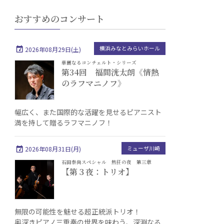
おすすめのコンサート
横浜みなとみらいホール
2026年08月29日(土)
華麗なるコンチェルト・シリーズ
第34回 福間洸太朗《情熱
のラフマニノフ》
幅広く、また国際的な活躍を見せるピアニスト
満を持して贈るラフマニノフ！
ミューザ川崎
2026年08月31日(月)
石田泰尚スペシャル 熱狂の夜 第三章
【第３夜：トリオ】
無限の可能性を魅せる超正統派トリオ！
奥深きピアノ三重奏の世界を味わう、深淵なる