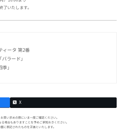
終了いたします。
ィータ 第2番
「バラード」
四季」
X
をお買い求めの際にいま一度ご確認ください。
なる場合もありますことを予めご承知おきください。
券面に表記されたものを正価といたします。