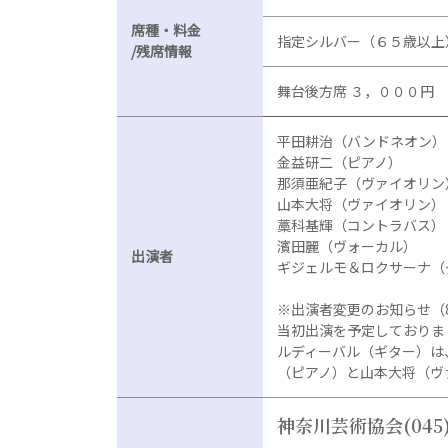
席種・料金
指定シルバー（６５歳以上
/残席情報
舞台後方席 ３，０００円
平田耕治（バンドネオン）
金益研二（ピアノ）
那須亜紀子（ヴァイオリン
山本大将（ヴァイオリン）
藁科基輝（コントラバス）
濱田麗（ヴォーカル）
出演者
ギジェルモ＆ロクサーナ（
※出演者変更のお知らせ（8
当初出演を予定しておりま
ルディーバル（ギター）は
（ピアノ）と山本大将（ヴ
神奈川芸術協会
(045