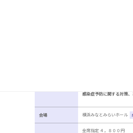
歌、音楽、そしてダンス…
情熱と哀愁渦巻く、熱狂のステージ！
2020年09月25日(金)2:00
（8/28更新）この公演は
間隔を空けての開催となり
のチケットをご返送いただ
公演日・開演時間
者様へは順次連絡させてい
また、渡航制限に伴い出演
感染症予防に関する対策、
横浜みなとみらいホール
会場
全席指定 ４，８００円