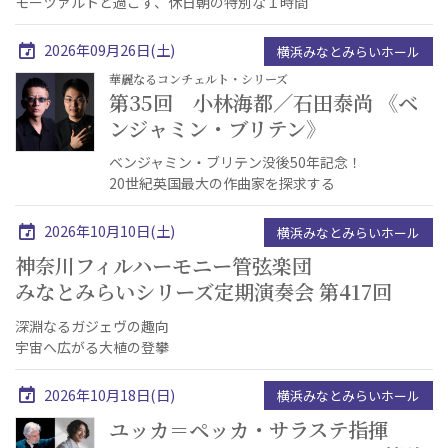
モーツァルトと過ごす、休日朝の特別な１時間
2026年09月26日(土)
横浜みなとみらいホール
華麗なるコンチェルト・シリーズ
第35回 小林海都／石田泰尚 《ベ
ンジャミン・ブリテン》
ベンジャミン・ブリテン没後50年記念！
20世紀英国最大の作曲家を探求する
2026年10月10日(土)
横浜みなとみらいホール
神奈川フィルハーモニー管弦楽団
みなとみらいシリーズ定期演奏会 第417回
深淵なるガジェヴの趣向
宇宙へ広がる大植の登攀
2026年10月18日(日)
横浜みなとみらいホール
ユッカ＝ペッカ・サラステ指揮