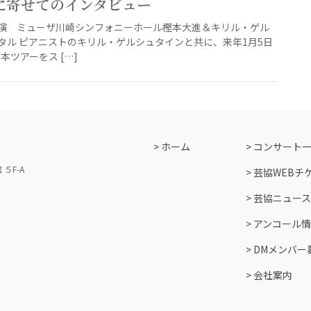
に寄せてのインタビュー
:00開演 ミューザ川崎シンフォニーホール樫本大進＆キリル・ゲル
タル ピアニストのキリル・ゲルシュタインと共に、来年1月5日
本ツアーをス […]
ホーム
コンサート
５F-A
芸協WEBチ
芸協ニュース
アンコール
DMメンバー
会社案内