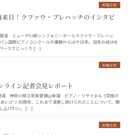
お知らせ
再来日！ラファウ・ブレハッチのインタビ
9:00開演 ミューザ川崎シンフォニーホールラファウ・ブレハッ
ョパン国際ピアノコンクールの優勝からはや16年。目先の成功を
ースでじっくり […]
お知らせ
オンライン記者会見レポート
:30開演 神奈川県立音楽堂横山幸雄 ピアノ・リサイタル《究極の
ごあいさつ 30周年、これまで演奏し続けられたことについて、関
上げたい。 […]
お知らせ