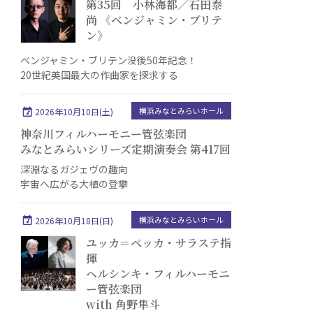
第35回 小林海都／石田泰
尚 《ベンジャミン・ブリテ
ン》
ベンジャミン・ブリテン没後50年記念！
20世紀英国最大の作曲家を探求する
横浜みなとみらいホール
2026年10月10日(土)
神奈川フィルハーモニー管弦楽団
みなとみらいシリーズ定期演奏会 第417回
深淵なるガジェヴの趣向
宇宙へ広がる大植の登攀
横浜みなとみらいホール
2026年10月18日(日)
ユッカ＝ペッカ・サラステ指
揮
ヘルシンキ・フィルハーモニ
ー管弦楽団
with 角野隼斗