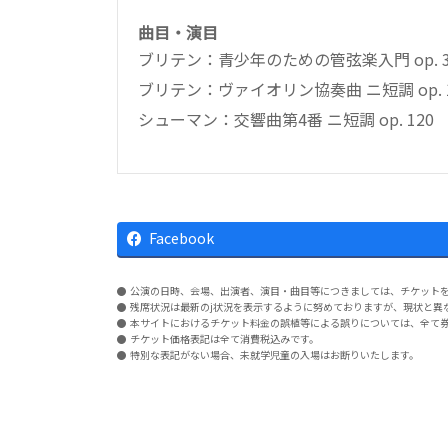
曲目・演目
ブリテン：青少年のための管弦楽入門 op. 
ブリテン：ヴァイオリン協奏曲 ニ短調 op. 
シューマン：交響曲第4番 ニ短調 op. 120
Facebook
公演の日時、会場、出演者、演目・曲目等につきましては、チケット
残席状況は最新のj状況を表示するように努めておりますが、現状と異
本サイトにおけるチケット料金の誤植等による誤りについては、全て
チケット価格表記は全て消費税込みです。
特別な表記がない場合、未就学児童の入場はお断りいたします。