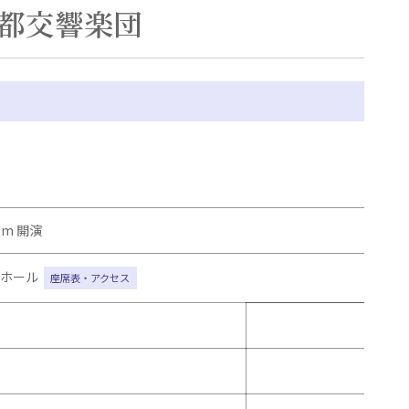
都交響楽団
 pm 開演
ーホール
座席表・アクセス