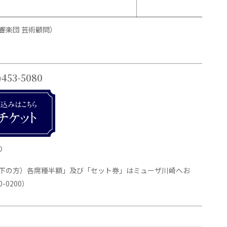
響楽団 芸術顧問）
)453-5080
り
歳以下の方）各席種半額」及び「セット券」はミューザ川崎へお
-0200）