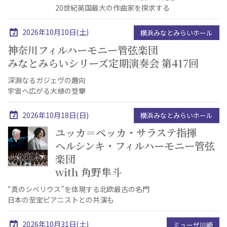
20世紀英国最大の作曲家を探求する
2026年10月10日(土)
横浜みなとみらいホール
神奈川フィルハーモニー管弦楽団
みなとみらいシリーズ定期演奏会 第417回
深淵なるガジェヴの趣向
宇宙へ広がる大植の登攀
2026年10月18日(日)
横浜みなとみらいホール
ユッカ＝ペッカ・サラステ指揮
ヘルシンキ・フィルハーモニー管弦
楽団
with 角野隼斗
“真のシベリウス”を体現する北欧最古の名門
日本の至宝ピアニストとの共演も
2026年10月31日(土)
ミューザ川崎