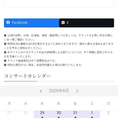
Facebook
X
公演の日時、会場、出演者、演目・曲目等につきましては、チケットをお買い求めの際に
いま一度ご確認ください。
残席状況は最新のj状況を表示するように努めておりますが、現状と異なる場合もあります
ことを予めご承知おきください。
本サイトにおけるチケット料金の誤植等による誤りについては、全て券面に表記されたも
のを正価といたします。
チケット価格表記は全て消費税込みです。
特別な表記がない場合、未就学児童の入場はお断りいたします。
コンサートカレンダー
2026年8月
月
火
水
木
金
土
日
27
28
29
30
31
1
2
●
●
●
●