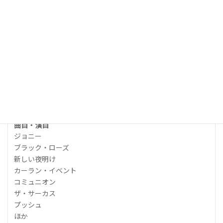
前売り所
主要プレイガイドで発売
ワークショップの開催が決定！ 詳細は
こちら
をご覧ください(外部リンク)
曲目・演目
ジョニー
ブラック・ローズ
新しい夜明け
カーラン・イベント
コミュニオン
ザ・サーカス
プッシュ
ほか