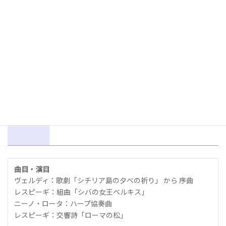
ハープ：吉野直子
管弦楽：東京フィルハーモニー交響楽団
神奈川芸術協会
(045)453-5080
前売り所
主要プレイガイドで発売
曲目・演目
ヴェルディ：歌劇「シチリア島の夕べの祈り」 から 序曲
レスピーギ：組曲「シバの女王ベルキス」
ニーノ・ロータ：ハープ協奏曲
レスピーギ：交響詩「ローマの松」