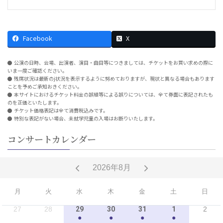
Facebook
X
公演の日時、会場、出演者、演目・曲目等につきましては、チケットをお買い求めの際に
いま一度ご確認ください。
残席状況は最新のj状況を表示するように努めておりますが、現状と異なる場合もあります
ことを予めご承知おきください。
本サイトにおけるチケット料金の誤植等による誤りについては、全て券面に表記されたも
のを正価といたします。
チケット価格表記は全て消費税込みです。
特別な表記がない場合、未就学児童の入場はお断りいたします。
コンサートカレンダー
2026年8月
月
火
水
木
金
土
日
27
28
29
30
31
1
2
●
●
●
●