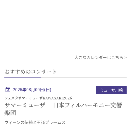
17
18
19
20
21
22
23
24
25
26
27
28
29
30
●
31
1
2
3
4
5
6
●
●
大きなカレンダーはこちら
おすすめのコンサート
2026年08月09日(日)
ミューザ川崎
フェスタサマーミューザKAWASAKI2026
サマーミューザ 日本フィルハーモニー交響
楽団
ウィーンの伝統と王道ブラームス