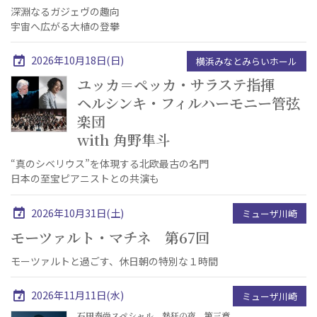
深淵なるガジェヴの趣向
宇宙へ広がる大植の登攀
2026年10月18日(日)
横浜みなとみらいホール
ユッカ＝ペッカ・サラステ指揮
ヘルシンキ・フィルハーモニー管弦
楽団
with 角野隼斗
“真のシベリウス”を体現する北欧最古の名門
日本の至宝ピアニストとの共演も
2026年10月31日(土)
ミューザ川崎
モーツァルト・マチネ 第67回
モーツァルトと過ごす、休日朝の特別な１時間
2026年11月11日(水)
ミューザ川崎
石田泰尚スペシャル 熱狂の夜 第三章