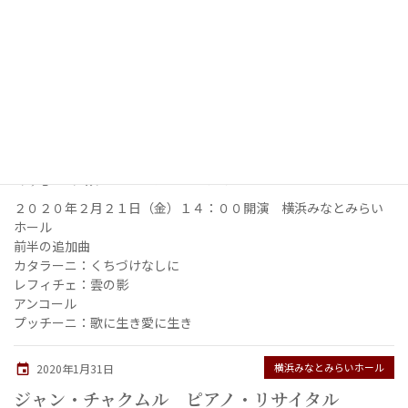
巨匠たちのベートーヴェン
2020年2月24日（月祝）横浜みなとみらいホール
巨匠たちのベートーヴェン
ベートーヴェン：ピアノ三重奏曲第４番「街の歌」より 第２楽
章
横浜みなとみらいホール
2020年2月21日
中丸三千繪 ソプラノ・リサイタル
２０２０年２月２１日（金）１４：００開演 横浜みなとみらい
ホール
前半の追加曲
カタラーニ：くちづけなしに
レフィチェ：雲の影
アンコール
プッチーニ：歌に生き愛に生き
横浜みなとみらいホール
2020年1月31日
ジャン・チャクムル ピアノ・リサイタル