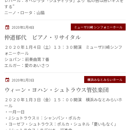
レハール：オペレッタ「ジュディッタ」より”私の唇は熱いキスを
する”
ニーノ・ロータ：山猫
ミューザ川崎 シンフォニーホール
2020年1月4日
仲道郁代 ピアノ・リサイタル
２０２０年１月４日（土）１３：３０開演 ミューザ川崎シンフ
ォニーホール
ショパン：前奏曲第７番
エルガー：愛のあいさつ
横浜みなとみらいホール
2020年1月3日
ウィーン・ヨハン・シュトラウス管弦楽団
２０２０年１月３日（金）１５：００開演 横浜みなとみらいホ
ール
・一月一日
・J.シュトラウスⅡ：シャンパン・ポルカ
・ヨーゼフ・シュトラウス：ポルカ・シュネル「憂いもなく」
・J.シュトラウス：ラデツキー行進曲