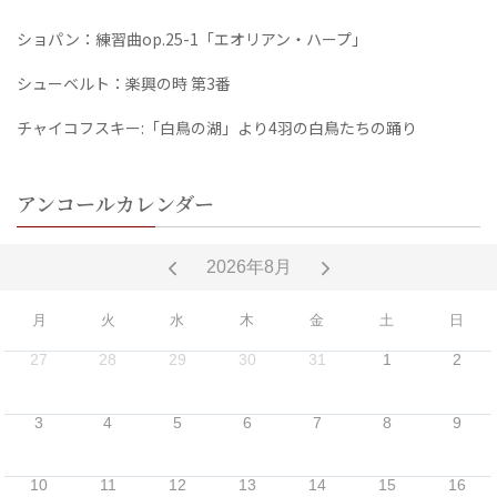
ショパン：練習曲op.25-1「エオリアン・ハープ」
シューベルト：楽興の時 第3番
チャイコフスキー:「白鳥の湖」より4羽の白鳥たちの踊り
アンコールカレンダー
2026年8月
月
火
水
木
金
土
日
27
28
29
30
31
1
2
3
4
5
6
7
8
9
10
11
12
13
14
15
16