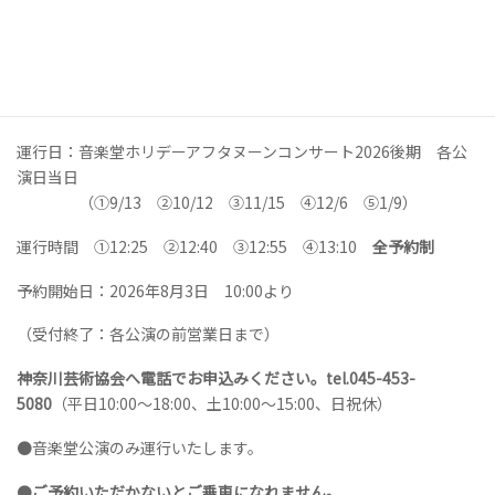
桜木町駅 → 音楽堂 無料バス運行詳細
運行日：音楽堂ホリデーアフタヌーンコンサート2026後期 各公
演日当日
（①9/13 ②10/12 ③11/15 ④12/6 ⑤1/9）
運行時間 ①12:25 ②12:40 ③12:55 ④13:10
全予約制
予約開始日：2026年8月3日 10:00より
（受付終了：各公演の前営業日まで）
神奈川芸術協会へ電話でお申込みください。tel.045-453-
5080
（平日10:00～18:00、土10:00～15:00、日祝休）
●音楽堂公演のみ運行いたします。
●
ご予約いただかないとご乗車になれません。