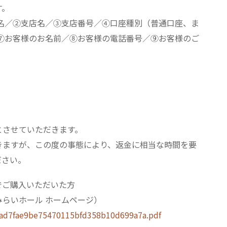
す。
名／②支店名／③支店番号／④口座種別（普通口座、ま
⑦お客様のお名前／⑧お客様の電話番号／⑨お客様のご
とさせていただきます。
きますが、この度の事態により、返金に相当な時間を要
ださい。
でご購入いただいた方
らいホール ホームページ）
ead7fae9be75470115bfd358b10d699a7a.pdf