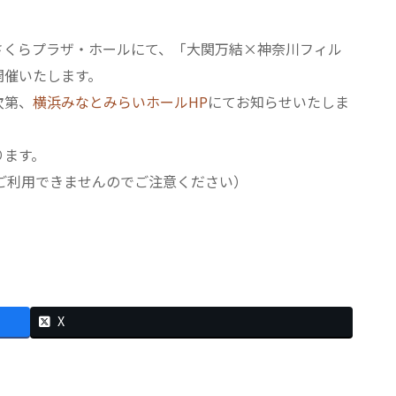
 さくらプラザ・ホールにて、「大関万結×神奈川フィル
開催いたします。
次第、
横浜みなとみらいホールHP
にてお知らせいたしま
ります。
はご利用できませんのでご注意ください）
X