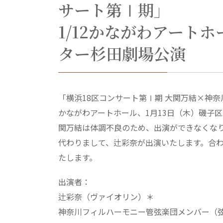
サート第Ⅰ期」
1/12かながわアートホ
ター杉田劇場公演
「横浜18区コンサート第Ⅰ期 大関万結×神奈
かながわアートホール、1月13日（木）磯子区
関万結は体調不良のため、出演ができなくな
代わりまして、辻彩奈が出演いたします。合
たします。
出演者：
辻彩奈（ヴァイオリン）＊
神奈川フィルハーモニー管弦楽団メンバー（