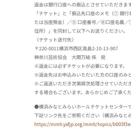
返金は銀行口座への振込とさせていただきま
「チケット」と「振込先口座のメモ（① 銀行
たは当座預金）／⑤ 口座番号／⑥口座名義／
住所）」を同封して以下へお送りください。
〈チケット送付先〉
〒220-0011横浜市西区高島2-10-13-907
神奈川芸術協会 大関万結 係 宛
※返金には必ずチケットが必要になります。
※返金先はお申込みいただいた方の口座のみ
※ご返送いただき次第順次処理させていただ
する場合もございます。あらかじめご了承く
●横浜みなとみらいホールチケットセンター
下記リンク先をご参照ください（横浜みなとみ
https://mmh.yafjp.org/mmh/topics/b005f3