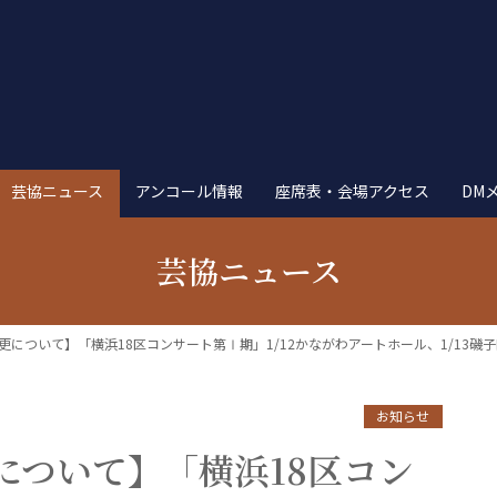
芸協ニュース
アンコール情報
座席表・会場アクセス
DM
芸協ニュース
更について】「横浜18区コンサート第Ⅰ期」1/12かながわアートホール、1/13磯
お知らせ
について】「横浜18区コン