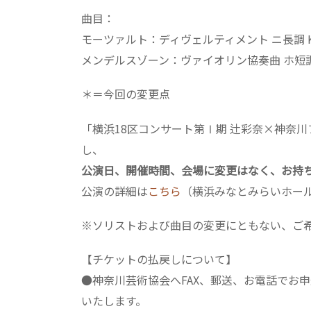
曲目：
モーツァルト：ディヴェルティメント ニ長調 K
メンデルスゾーン：ヴァイオリン協奏曲 ホ短調
＊＝今回の変更点
「横浜18区コンサート第Ⅰ期 辻彩奈×神奈
し、
公演日、開催時間、会場に変更はなく、お持
公演の詳細は
こちら
（横浜みなとみらいホール
※ソリストおよび曲目の変更にともない、ご
【チケットの払戻しについて】
●神奈川芸術協会へFAX、郵送、お電話でお申
いたします。