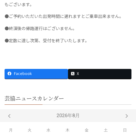
もございます。
●ご予約いただいた出発時間に遅れますとご乗車出来ません。
●終演後の帰路運行はございません。
●定数に達し次第、受付を終了いたします。
Facebook
X
芸協ニュースカレンダー
2026年8月
月
火
水
木
金
土
日